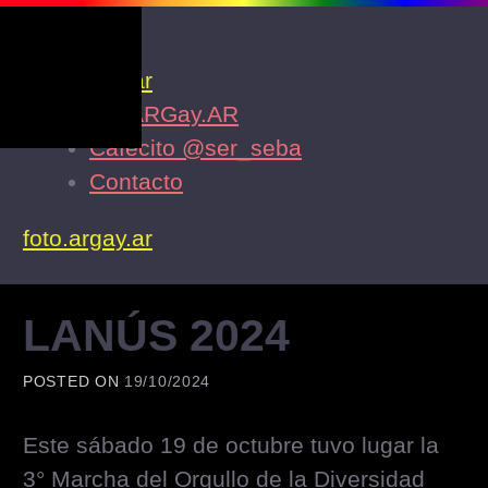
Skip
Menu
to
foto.argay.ar
content
Ir a ARGay.AR
Cafecito @ser_seba
Contacto
foto.argay.ar
LANÚS 2024
POSTED ON
19/10/2024
Este sábado 19 de octubre tuvo lugar la
3° Marcha del Orgullo de la Diversidad